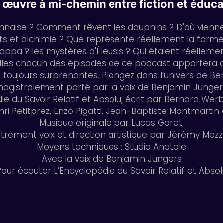
 œuvre à mi-chemin entre fiction et éduca
naise ? Comment rêvent les dauphins ? D'où viennent
rots et alchimie ? Que représente réellement la forme
arappa ? les mystères d'Éleusis ? Qui étaient réelle
es chacun des épisodes de ce podcast apportera des 
 toujours surprenantes. Plongez dans l’univers de 
agistralement porté par la voix de Benjamin Junger
ie du Savoir Relatif et Absolu, écrit par Bernard Werb
nri Petitprez, Enzo Pigatti, Jean-Baptiste Montmartin e
Musique originale par Lucas Goret.
strement voix et direction artistique par Jérémy Mezz
Moyens techniques : Studio Anatole
Avec la voix de Benjamin Jungers
Pour écouter L’Encyclopédie du Savoir Relatif et Absol