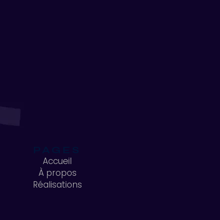
PAGES
Accueil
À propos
Accueil
Réalisations
À propos
Réalisations