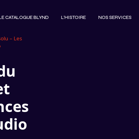
LE CATALOGUE BLYND
L'HISTOIRE
NOS SERVICES
LE CATALOGUE BLYND
L'HISTOIRE
NOS SERVICES
solu – Les
o
 du
et
nces
udio