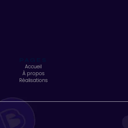
PAGES
Accueil
À propos
Accueil
Réalisations
À propos
Réalisations