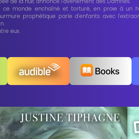
ombée de la nuit annonce l'avènement des Damnés.
 ce monde enchaîné et torturé, en proie à un 
urmure prophétique parle d'enfants avec l'extraor
n.
ntre eux.