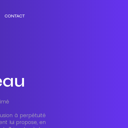
CONTACT
STUDIO
SECTEURS
CONTACT
DE
CRÉATION
eau
rimé
lusion à perpétuité
ent lui propose, en