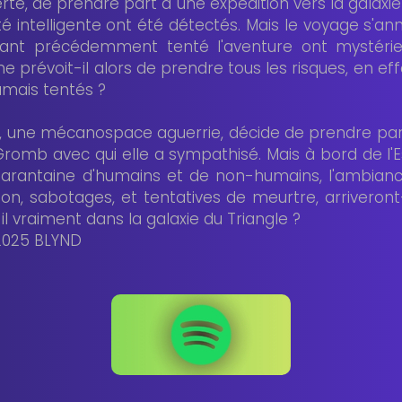
rté, de prendre part à une expédition vers la galaxie
té intelligente ont été détectés. Mais le voyage s'ann
yant précédemment tenté l'aventure ont mystérieu
ine prévoit-il alors de prendre tous les risques, en e
amais tentés ?
, une mécanospace aguerrie, décide de prendre part
Gromb avec qui elle a sympathisé. Mais à bord de l'E
arantaine d'humains et de non-humains, l'ambianc
ion, sabotages, et tentatives de meurtre, arriveront-
l vraiment dans la galaxie du Triangle ?
2025 BLYND