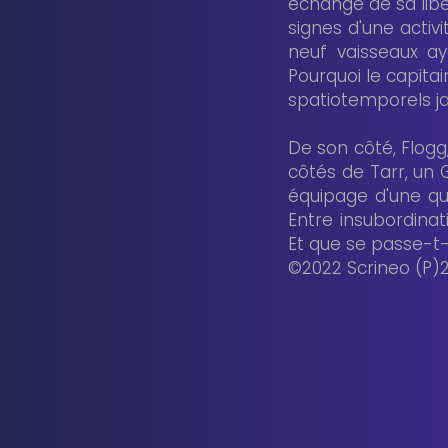
échange de sa libe
signes d'une activi
neuf vaisseaux a
Pourquoi le capita
spatiotemporels j
De son côté, Flogg
côtés de Tarr, un 
équipage d'une qu
Entre insubordinat
Et que se passe-t-i
©2022 Scrineo (P)