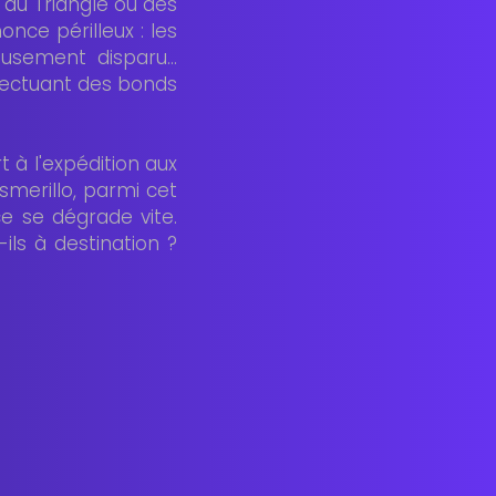
 du Triangle où des
once périlleux : les
sement disparu...
ffectuant des bonds
 à l'expédition aux
smerillo, parmi cet
e se dégrade vite.
ils à destination ?