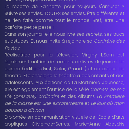
La recette de Fannette pour toujours s'amuser ?
Suivre ses envies. TOUTES ses envies. Être différente et
ne rien faire comme tout le monde. Bref, être une
parfaite petite peste !
Dans son journal, elle nous livre ses secrets, ses trucs
et astuces. Et nous invite à rejoindre sa
Confrérie des
Pestes
.
Réalisatrice pour la télévision, Virginy L.Sam est
également autrice de romans, de livres de jeux et de
cuisine (éditions First, Solar, Gründ…) et de pièces de
théâtre. Elle enseigne le théâtre à des enfants et des
adolescents. Aux éditions de La Martinière Jeunesse,
elle est également l'autrice de la série
Carnets de ma
vie (presque) ordinaire
et des albums
La Première
de la classe est une extraterrestre
et
Le jour où mon
doudou a dit non
.
Diplomée en communication visuelle de l'École d'arts
appliqués Olivier-de-Serres, Marie-Anne Abesdris