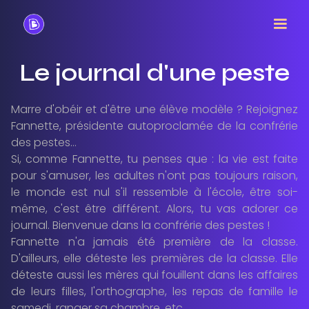
Le journal d'une peste
Marre d'obéir et d'être une élève modèle ? Rejoignez
Fannette, présidente autoproclamée de la confrérie
des pestes…
Si, comme Fannette, tu penses que : la vie est faite
pour s'amuser, les adultes n'ont pas toujours raison,
le monde est nul s'il ressemble à l'école, être soi-
même, c'est être différent. Alors, tu vas adorer ce
journal. Bienvenue dans la confrérie des pestes !
Fannette n'a jamais été première de la classe.
D'ailleurs, elle déteste les premières de la classe. Elle
déteste aussi les mères qui fouillent dans les affaires
de leurs filles, l'orthographe, les repas de famille le
samedi, ranger sa chambre, etc.